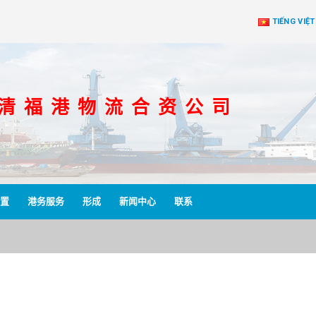
TIẾNG VIỆT
 清 福 港 物 流 合 资 公 司
置
港务服务
形成
新闻中心
联系