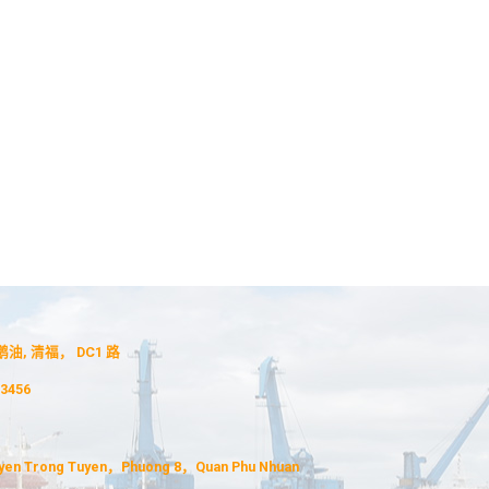
油, 清福， DC1 路
.3456
n Trong Tuyen，Phuong 8，Quan Phu Nhuan