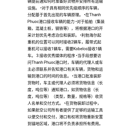
辆提前通知何时准备好货物并安排所有运输
设施。 •对于具有相同优先级顺序的车辆，
分配基于首先出现的车辆原理。 •在Thanh
Phuoc港口接收车辆的能力 •对于船舶（集装
箱，混凝土桩，钢铁等），将根据港口的开
采计划优先考虑泊位和装卸。 •利勃海尔起
重机的位置可以同时接收2辆车，履带式起
重机可以接收1辆车，需要Kobelco接收1辆
车。 3.接收优秀媒体的程序 •当手段想要访
问Thanh Phuoc港口时，车辆的代理人或车
主必须联系并告知港口有关车辆，货物和运
输到港口的时间的信息。 •当港口批准装卸
货物时，车主或代理人必须将货物信息（长
度，吨位等）通知港口，如货物信息（长
度，吨位等）（类型，数量，规格等）收货
人名单和交付方式。 •在货物装卸过程中，
如果航空公司所有者提供了足够的运输工具
以便交付和交付，港口有权将货物重新安置
到锚地区域，港口将不负责承担所有费用。