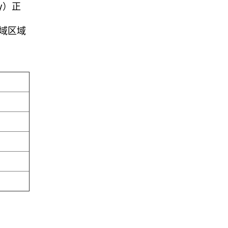
ny）正
t水域区域