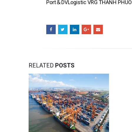
Port＆DVLogistic VRG THANH PHUOC
RELATED
POSTS