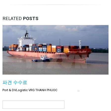
RELATED
POSTS
파견 수수료
Port & DVLogistic VRG THANH PHUOC ...
검
색: