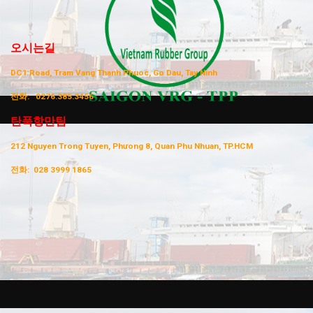
오시는길
DC1 Road, Tram Vang Thanh Phuoc, Go Dau, Tay Ninh
전화:
0276.385.3456
탄푹항만팀
212 Nguyen Trong Tuyen, Phưong 8, Quan Phu Nhuan, TP.HCM
전화:
028 3999 1865