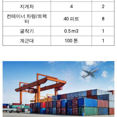
지게차
4
2
컨테이너 차량/트랙
40 피트
8
터
굴착기
0.5 m3
1
계근대
100 톤
1