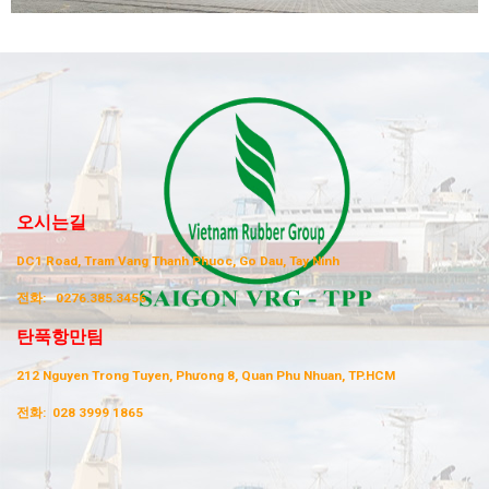
오시는길
DC1 Road, Tram Vang Thanh Phuoc, Go Dau, Tay Ninh
전화:
0276.385.3456
탄푹항만팀
212 Nguyen Trong Tuyen, Phưong 8, Quan Phu Nhuan, TP.HCM
전화:
028 3999 1865