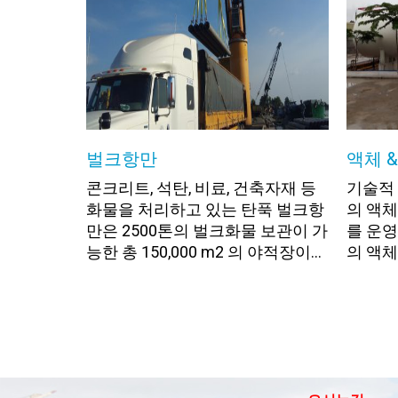
벌크항만
액체 
콘크리트, 석탄, 비료, 건축자재 등
기술적 
화물을 처리하고 있는 탄푹 벌크항
의 액체
만은 2500톤의 벌크화물 보관이 가
를 운영
능한 총 150,000 m2 의 야적장이...
의 액체성