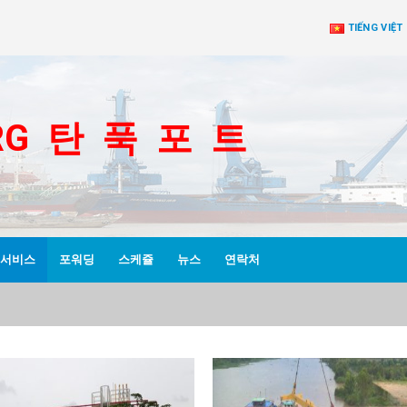
TIẾNG VIỆT
RG 탄 푹 포 트
서비스
포워딩
스케쥴
뉴스
연락처