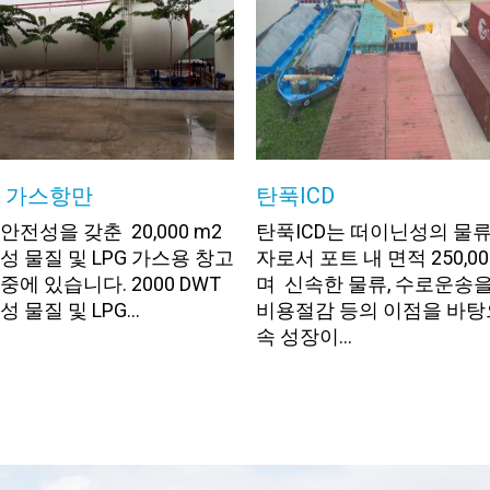
& 가스항만
탄푹ICD
안전성을 갖춘 20,000 m2
탄푹ICD는 떠이닌성의 물류
성 물질 및 LPG 가스용 창고
자로서 포트 내 면적 250,00
중에 있습니다. 2000 DWT
며 신속한 물류, 수로운송
 물질 및 LPG...
비용절감 등의 이점을 바탕
속 성장이...