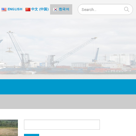
ENGLISH
中文 (中国)
한국어
검
색: