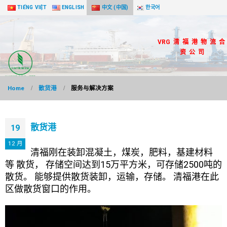
TIẾNG VIỆT
ENGLISH
中文 (中国)
한국어
VRG 清 福 港 物 流 合
资 公 司
Home
散货港
服务与解决方案
散货港
19
12 月
清福刚在装卸混凝土，煤炭，肥料，基建材料
等 散货， 存储空间达到15万平方米，可存储2500吨的
散货。 能够提供散货装卸，运输，存储。 清福港在此
区做散货窗口的作用。