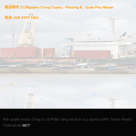
胡志明市 212Nguyen Trong Tuyen，Phuong 8，Quan Phu Nhuan
电话:
028 3999 1865
Bản quyền thuộc Công ty Cổ Phần Cảng và Dịch vụ Logistics VRG Thanh Phước.
Thiết kế bởi
MCT