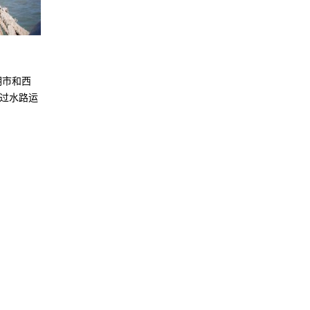
清关手续
项目物
志明市和西
由经验丰富的海关报关员，可实现海关备案
对超重量货
通过水路运
管理，海关响应，客户公司新进口免税申请
团提供精通
等清关服务。 报关，电子清关服务 进出口许
可委托 原产地证书（E，B，D，AJ，AK，
AI） 临时导入后的导出过程 外国汇款