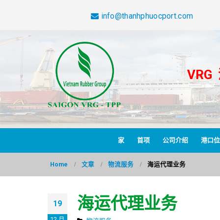
info@thanhphuocport.com
VRG
家
首项
公司介绍
港口位
Home
文章
物流服务
海运代理业务
海运代理业务
19
12 月