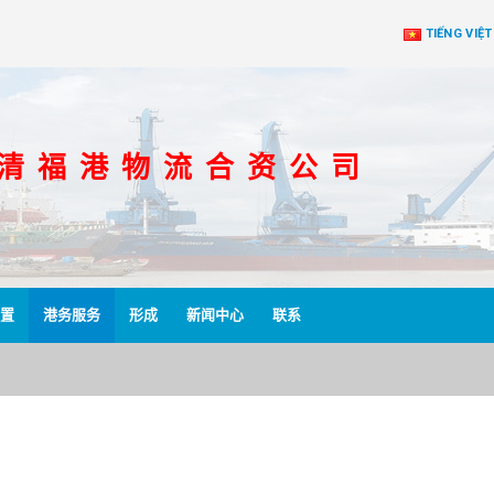
TIẾNG VIỆT
 清 福 港 物 流 合 资 公 司
置
港务服务
形成
新闻中心
联系