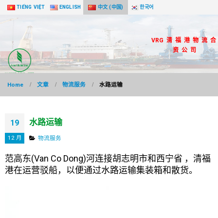
TIẾNG VIỆT
ENGLISH
中文 (中国)
한국어
VRG 清 福 港 物 流 合
资 公 司
Home
文章
物流服务
水路运输
水路运输
19
12 月
物流服务
范高东(Van Co Dong)河连接胡志明市和西宁省 ，清福
港在运营驳船，以便通过水路运输集装箱和散货。