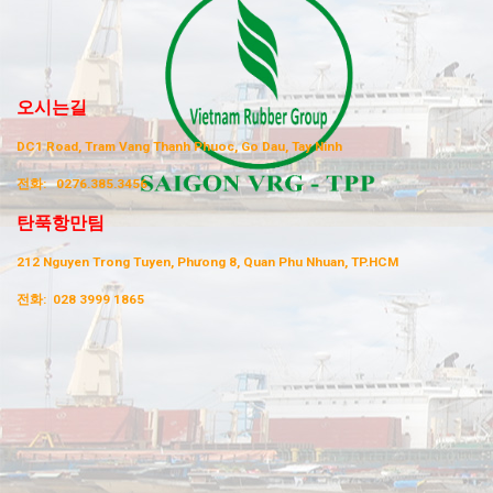
오시는길
DC1 Road, Tram Vang Thanh Phuoc, Go Dau, Tay Ninh
전화:
0276.385.3456
탄푹항만팀
212 Nguyen Trong Tuyen, Phưong 8, Quan Phu Nhuan, TP.HCM
전화:
028 3999 1865